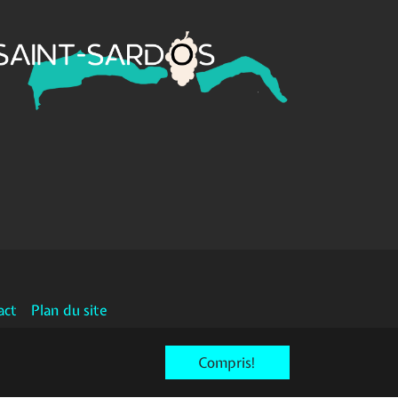
act
Plan du site
Compris!