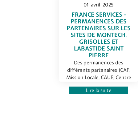
01
avril
2025
FRANCE SERVICES -
PERMANENCES DES
PARTENAIRES SUR LES
SITES DE MONTECH,
GRISOLLES ET
LABASTIDE SAINT
PIERRE
Des permanences des
différents partenaires (CAF,
Mission Locale, CAUE, Centre
des finances publiques,....) sur
Lire la suite
les sites de Montech, Grisolles
et…