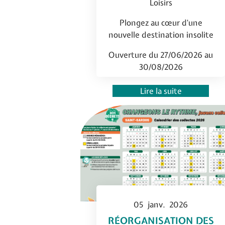
Loisirs
Plongez au cœur d'une
nouvelle destination insolite
Ouverture du 27/06/2026 au
30/08/2026
7 j / 7 dimanches et…
Lire la suite
05
janv.
2026
RÉORGANISATION DES