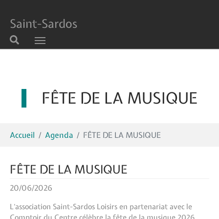
Saint-Sardos
Aller au contenu principal
FÊTE DE LA MUSIQUE
Vous êtes ici:
Accueil
Agenda
FÊTE DE LA MUSIQUE
FÊTE DE LA MUSIQUE
20/06/2026
L’association Saint-Sardos Loisirs en partenariat avec le
Comptoir du Centre célèbre la fête de la musique 2026